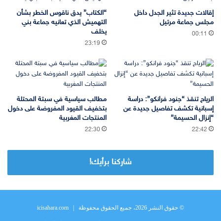
إقالات جديدة تثير الجدل داخل
“الكتاب” يدق ناقوس الخطر بشأن
مجلس جماعة مرتيل
التهميش الذي تعانيه جماعة بني
يخلف
00:11
23:19
الرياح تنقذ “جنود فرانكو”: دراسة
مطالب سياسية في سبتة المحتلة
إسبانية تكشف تفاصيل جديدة عن
بتخفيف القيود المفروضة على دخول
“إنزال الحسيمة”
المنتجات المغربية
22:30
22:42
شاركنا برأيك!
© حقوق النشر 2026، جميع الحقوق محفوظة |
icisahara.com