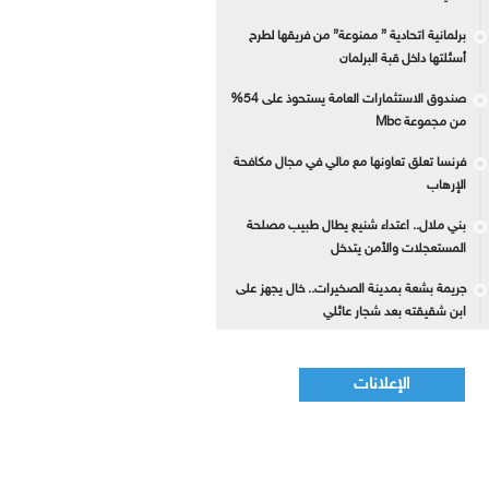
برلمانية اتحادية ” ممنوعة” من فريقها لطرح
أسئلتها داخل قبة البرلمان
صندوق الاستثمارات العامة يستحوذ على 54%
من مجموعة Mbc
فرنسا تعلق تعاونها مع مالي في مجال مكافحة
الإرهاب
بني ملال.. اعتداء شنيع يطال طبيب مصلحة
المستعجلات والأمن يتدخل
جريمة بشعة بمدينة الصخيرات.. خال يجهز على
ابن شقيقته بعد شجار عائلي
الإعلانات