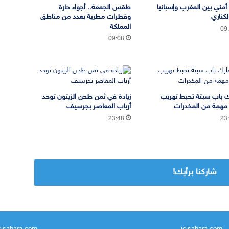
 أمني بين المغرب وإسبانيا
طقس الجمعة.. أجواء حارة
لكناري
وقطرات مطرية بعدد من مناطق
المملكة
09
09:08
 باب سبتة تحبط تهريب
زيادة في ثمن طحن الزيتون توحد
مهمة من المخدرات
أرباب المعاصر بجرسيف
23:48
23
شاركنا برأيك!