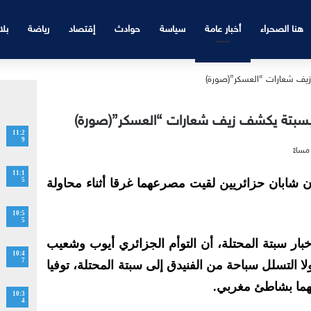
هنا الصحراء
أخبار عامة
سياسة
حوادث
إقتصاد
رياضة
بلا
ن بسبتة يكشف زيف شعارات “العسكر”(صورة)
11:2
9
11:1
 شابان حزائريين لقيت مصرعهما غرقا أثناء محاولة
5
10:5
5
اخبار سبتة المحتلة، أن التوأم الجزائري أيوب وشعيب
10:4
7
 التسلل سباحة من الفنيدق إلى سبتة المحتلة، توفيا
يهما بشاطئ مغربي.
10:3
4