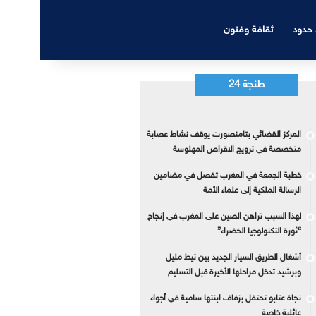
 حدود
ثقافة وفنون
طنجة 24
المركز القضائي بتامنصورت يوقف نشاط عصابة
متخصصة في ترويج الاقراص المهلوسة
خطبة الجمعة في المغرب تفصل في مضامين
الرسالة الملكية إلى علماء الأمة
لهذا السبب تراهن الصين على المغرب في إنجاح
“ثورة التكنولوجيا الخضراء”
أشغال الطريق السيار الجديد بين تيط مليل
وبرشيد تدخل مراحلها الأخيرة قبل التسليم
نجاة عتابو تحتفل بزفاف ابنتها سامية في أجواء
عائلية خاصة