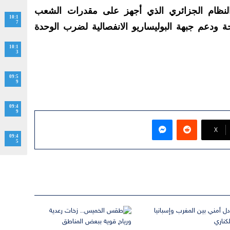
نظام الجزائري الذي أجهز على مقدرات الشعب
10:1
7
ة ودعم جبهة البوليساريو الانفصالية لضرب الوحدة
10:1
3
09:5
9
09:4
9
ماسنجر
‫X
09:4
5