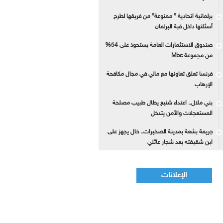
برلمانية اتحادية ” ممنوعة” من فريقها لطرح
أسئلتها داخل قبة البرلمان
صندوق الاستثمارات العامة يستحوذ على 54%
من مجموعة Mbc
فرنسا تعلق تعاونها مع مالي في مجال مكافحة
الإرهاب
بني ملال.. اعتداء شنيع يطال طبيب مصلحة
المستعجلات والأمن يتدخل
جريمة بشعة بمدينة الصخيرات.. خال يجهز على
ابن شقيقته بعد شجار عائلي
الإعلانات