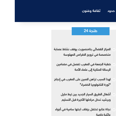
 حدود
ثقافة وفنون
طنجة 24
المركز القضائي بتامنصورت يوقف نشاط عصابة
متخصصة في ترويج الاقراص المهلوسة
خطبة الجمعة في المغرب تفصل في مضامين
الرسالة الملكية إلى علماء الأمة
لهذا السبب تراهن الصين على المغرب في إنجاح
“ثورة التكنولوجيا الخضراء”
أشغال الطريق السيار الجديد بين تيط مليل
وبرشيد تدخل مراحلها الأخيرة قبل التسليم
نجاة عتابو تحتفل بزفاف ابنتها سامية في أجواء
عائلية خاصة