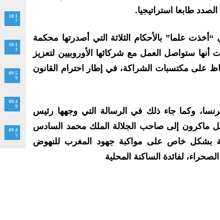
صدد طابعا استراتيجيا.
10:1
7
 “أخذت علما” بالأحكام الثلاثة التي أصدرتها محكمة
10:1
3
دت أنها ستواصل العمل مع شركائها الأوروبيين لتعزيز
فاظ على مكتسبات الشراكة، في إطار احترام القانون
09:5
9
09:4
9
نسا، وكما جاء ذلك في الرسالة التي وجهها رئيس
نويل ماكرون إلى صاحب الجلالة الملك محمد السادس
09:4
5
ة بشكل خاص على مواكبة جهود المغرب للنهوض
 الصحراء، لفائدة الساكنة المحلية