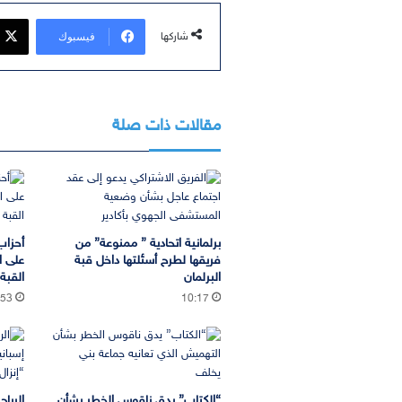
فيسبوك
شاركها
مقالات ذات صلة
برلمانية اتحادية ” ممنوعة” من
أحزاب
فريقها لطرح أسئلتها داخل قبة
على ا
البرلمان
القب
:53
10:17
“الكتاب” يدق ناقوس الخطر بشأن
الريا