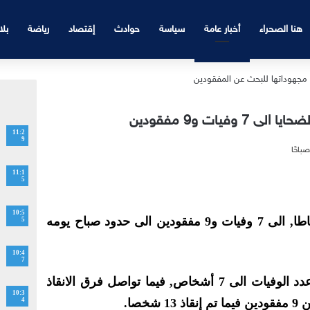
هنا الصحراء
أخبار عامة
سياسة
حوادث
إقتصاد
رياضة
بلا
فيات و9 مفقودين
11:2
9
11:1
5
10:5
ارتفعت حصيلة ضحايا فيضانات طاطا, الى 7 وفيات و9 مفقودين الى حدود صباح يومه
5
10:4
7
وحسب مصدر مطلع, فقد ارتفع عدد الوفيات الى 7 أشخاص, فيما تواصل فرق الانقاذ
10:3
خصا.
4