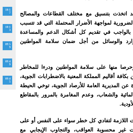
10:1
د اتخذت بتنسيق مع مختلف القطاعات والمصالح
7
الضرورية لمواجهة الأضرار المحتملة التي قد تتسبب
10:1
3
ام بالواجب في تقديم كل أشكال الدعم والمساعدة
وارد والوسائل من أجل ضمان سلامة المواطنين
09:5
9
09:4
9
 وحرصا منها على سلامة المواطنين ودرءا للمخاطر
 بكافة أقاليم المملكة المعنية بالاضطرابات الجوية،
09:4
5
 عن المديرية العامة للأرصاد الجوية، توخي الحيطة
لمائية والشعاب، وعدم المغامرة بالمرور بالمقاطع
أودية.
ات اللازمة لتفادي كل خطر سواء على النفس أو على
ت غير محسوبة العواقب، والتجاوب الإيجابي مع