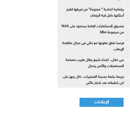
برلمانية اتحادية ” ممنوعة” من فريقها لطرح
أسئلتها داخل قبة البرلمان
صندوق الاستثمارات العامة يستحوذ على 54%
من مجموعة Mbc
فرنسا تعلق تعاونها مع مالي في مجال مكافحة
الإرهاب
بني ملال.. اعتداء شنيع يطال طبيب مصلحة
المستعجلات والأمن يتدخل
جريمة بشعة بمدينة الصخيرات.. خال يجهز على
ابن شقيقته بعد شجار عائلي
الإعلانات