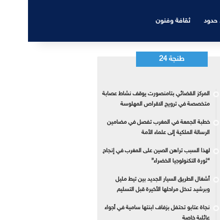
 حدود
ثقافة وفنون
طنجة 24
المركز القضائي بتامنصورت يوقف نشاط عصابة
متخصصة في ترويج الاقراص المهلوسة
خطبة الجمعة في المغرب تفصل في مضامين
الرسالة الملكية إلى علماء الأمة
لهذا السبب تراهن الصين على المغرب في إنجاح
“ثورة التكنولوجيا الخضراء”
أشغال الطريق السيار الجديد بين تيط مليل
وبرشيد تدخل مراحلها الأخيرة قبل التسليم
نجاة عتابو تحتفل بزفاف ابنتها سامية في أجواء
عائلية خاصة