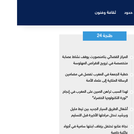
 حدود
ثقافة وفنون
طنجة 24
المركز القضائي بتامنصورت يوقف نشاط عصابة
متخصصة في ترويج الاقراص المهلوسة
خطبة الجمعة في المغرب تفصل في مضامين
الرسالة الملكية إلى علماء الأمة
لهذا السبب تراهن الصين على المغرب في إنجاح
“ثورة التكنولوجيا الخضراء”
أشغال الطريق السيار الجديد بين تيط مليل
وبرشيد تدخل مراحلها الأخيرة قبل التسليم
نجاة عتابو تحتفل بزفاف ابنتها سامية في أجواء
عائلية خاصة