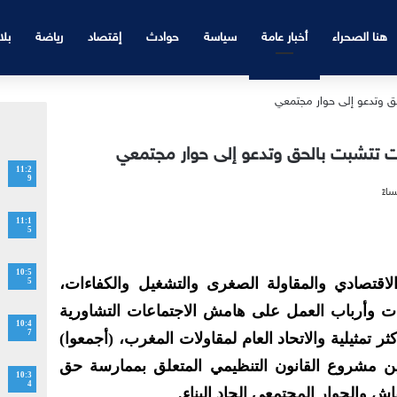
هنا الصحراء
أخبار عامة
سياسة
حوادث
إقتصاد
رياضة
بلا
ات تتشبت بالحق وتدعو إلى حوار مجتمعي
11:2
9
11:1
5
10:5
لاقتصادي والمقاولة الصغرى والتشغيل والكفاءات،
5
ت وأرباب العمل على هامش الاجتماعات التشاورية
10:4
7
ثر تمثيلية والاتحاد العام لمقاولات المغرب، (أجمعوا)
 مشروع القانون التنظيمي المتعلق بممارسة حق
10:3
4
 والحوار المجتمعي الجاد البناء
.