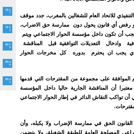
10:1
7
فيذي للاتحاد العام للشغالين بالمغرب، جدد موقف
المعبر عنه سنة 2016 ، وهو رفض أي قانون يحول دون ممارسة حق الاضراب،
10:1
3
جب أن تكون داخل مؤسسة الحوار الاجتماعي ويتم
ة وادخال التعديلات التوافقية قبل المناقشة
09:5
9
 الذي يجب ان يحترم بدوره كل مخرجات الحوار
09:4
9
 الموافقة على مجموعة من المقترحات التي قدمها
09:4
5
 معتبرا أن المناقشة الجارية حاليا داخل المؤسسة
أن تواكب النقاش الدائر في إطار الحوار الاجتماعي
مقترحات
.
لقانون الحق في ممارسة الإضراب ولا يكبله، وأن
راعي المصلحة العامة للطبقة الشغيلة، ولا يتضمن