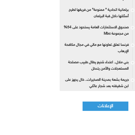
برلمانية اتحادية ” ممنوعة” من فريقها لطرح
أسئلتها داخل قبة البرلمان
صندوق الاستثمارات العامة يستحوذ على 54%
من مجموعة Mbc
فرنسا تعلق تعاونها مع مالي في مجال مكافحة
الإرهاب
بني ملال.. اعتداء شنيع يطال طبيب مصلحة
المستعجلات والأمن يتدخل
جريمة بشعة بمدينة الصخيرات.. خال يجهز على
ابن شقيقته بعد شجار عائلي
الإعلانات