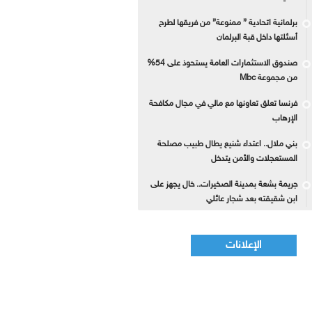
برلمانية اتحادية ” ممنوعة” من فريقها لطرح
أسئلتها داخل قبة البرلمان
صندوق الاستثمارات العامة يستحوذ على 54%
من مجموعة Mbc
فرنسا تعلق تعاونها مع مالي في مجال مكافحة
الإرهاب
بني ملال.. اعتداء شنيع يطال طبيب مصلحة
المستعجلات والأمن يتدخل
جريمة بشعة بمدينة الصخيرات.. خال يجهز على
ابن شقيقته بعد شجار عائلي
الإعلانات