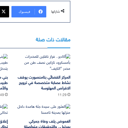
فيسبوك
شاركها
مقالات ذات صلة
المركز القضائي بتامنصورت يوقف
بني م
نشاط عصابة متخصصة في ترويج
طبيب
الاقراص المهلوسة
والأم
:49
11:29
الغموض يلف وفاة جمركي
إغلاق
بمرتيل.. والتحقيقات متواصلة
تحاكي