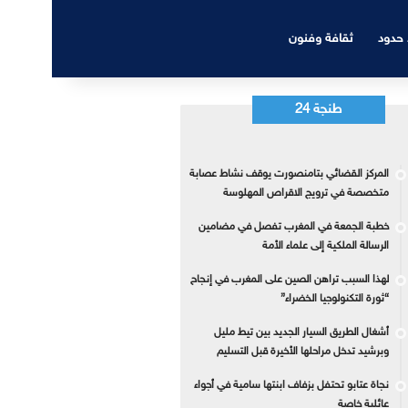
 حدود
ثقافة وفنون
طنجة 24
المركز القضائي بتامنصورت يوقف نشاط عصابة
متخصصة في ترويج الاقراص المهلوسة
خطبة الجمعة في المغرب تفصل في مضامين
الرسالة الملكية إلى علماء الأمة
لهذا السبب تراهن الصين على المغرب في إنجاح
“ثورة التكنولوجيا الخضراء”
أشغال الطريق السيار الجديد بين تيط مليل
وبرشيد تدخل مراحلها الأخيرة قبل التسليم
نجاة عتابو تحتفل بزفاف ابنتها سامية في أجواء
عائلية خاصة