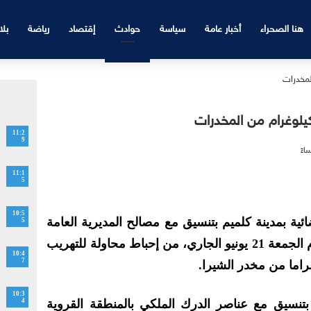
هنا الصحراء
أخبار عامة
سياسة
حوادث
إقتصاد
رياضة
بلا
11:2
9
11:1
5
10:5
ة بمدينة كلميم بتنسيق مع مصالح المديرية العامة
5
لمراقبة التراب الوطني، زوال اليوم الجمعة 21 يونيو الجاري، من إحباط محاولة للتهريب
10:4
7
10:3
ة بتنسيق مع عناصر الدرك الملكي بالمنطقة القروية
4