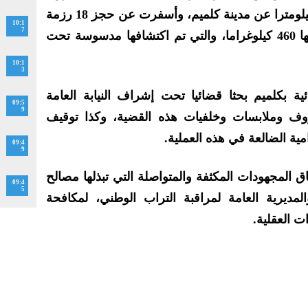
“تاغجيجت” التي تبعد بحوالي 40 كيلومترا عن مدينة كلميم، وأسفرت عن حجز 18 رزمة
10:1
7
من مخدر الشيرا يبلغ مجموع وزنها 460 كيلوغراما، والتي تم اكتشافها مدسوسة تحت
10:1
3
 بكلميم بحثا قضائيا تحت إشراف النيابة العامة
09:5
9
 وملابسات وخلفيات هذه القضية، وكذا توقيف
ية الضالعة في هذه العملية.
09:4
9
اق المجهودات المكثفة والمتواصلة التي تبذلها مصالح
09:4
5
المديرية العامة لمراقبة التراب الوطني، لمكافحة
ت العقلية.