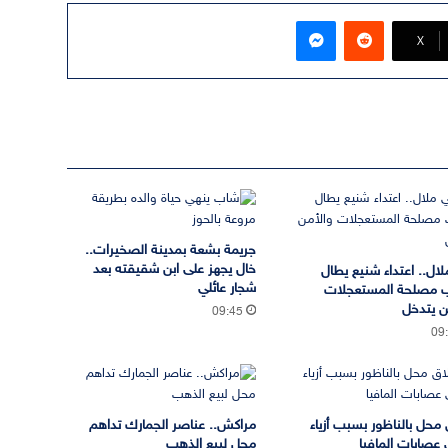
ماسنجر
‫X
جريمة بشعة بمدينة الصخيرات..
خال يجهز على ابن شقيقته بعد
لال.. اعتداء شنيع يطال
شجار عائلي
 مصلحة المستعجلات
ن يتدخل
09:45
09
 محل بالناظور بسبب أزياء
مراكش.. عناصر الجمارك تداهم
 عصابات المافيا
محل لبيع الذهب