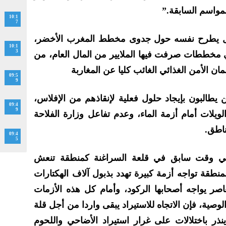
لمواسم السابقة.”
10:1
7
شكال يطرح نفسه حول جدوى مخطط المغرب الأخضر،
10:1
3
مخططات صرفت فيها الملايير من المال العام، من
ان الأمن الغذائي الغائب كليا عن المغاربة
09:5
9
ن يطالبون بإيجاد حلول فعلية لإنقاذهم من الإفلاس،
09:4
9
لويلات أمام أزمة الماء، وعدم تفاعل وزارة الفلاحة
اطق.
09:4
5
في وقت سابق في قلعة السراغنة كمنطقة تنعش
منطقة تواجه أزمة كبيرة تهدد بذبول آلاف الهكتارات
ر يواجه أصحابها الركود، وأمام كل هذه الأزمات
ية، فإن الاتجاه للاستيراد يبقى واردا من أجل قلة
ذر باختلالات على غرار استيراد الأضاحي واللحوم