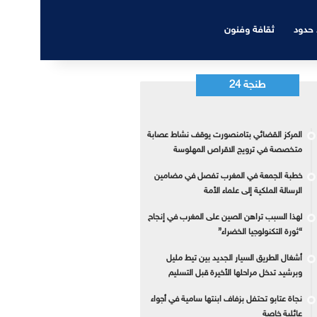
 حدود
ثقافة وفنون
طنجة 24
المركز القضائي بتامنصورت يوقف نشاط عصابة
متخصصة في ترويج الاقراص المهلوسة
خطبة الجمعة في المغرب تفصل في مضامين
الرسالة الملكية إلى علماء الأمة
لهذا السبب تراهن الصين على المغرب في إنجاح
“ثورة التكنولوجيا الخضراء”
أشغال الطريق السيار الجديد بين تيط مليل
وبرشيد تدخل مراحلها الأخيرة قبل التسليم
نجاة عتابو تحتفل بزفاف ابنتها سامية في أجواء
عائلية خاصة