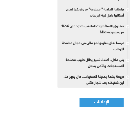
برلمانية اتحادية ” ممنوعة” من فريقها لطرح
أسئلتها داخل قبة البرلمان
صندوق الاستثمارات العامة يستحوذ على 54%
من مجموعة Mbc
فرنسا تعلق تعاونها مع مالي في مجال مكافحة
الإرهاب
بني ملال.. اعتداء شنيع يطال طبيب مصلحة
المستعجلات والأمن يتدخل
جريمة بشعة بمدينة الصخيرات.. خال يجهز على
ابن شقيقته بعد شجار عائلي
الإعلانات