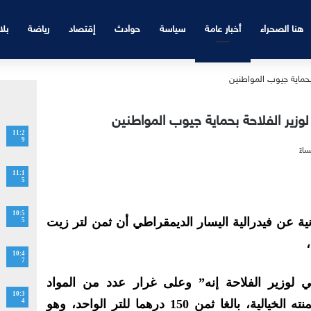
هنا الصحراء
أخبار عامة
سياسة
حوادث
إقتصاد
رياضة
بلا
11:2
9
11:1
5
10:5
انية عن فيدرالية اليسار الديمقراطي أن ثمن لتر زيت
5
10:4
7
 لوزير الفلاحة إنه” وعلى غرار عدد من المواد
10:3
الأساسية، يواصل زيت الزيتون أثمنته الخيالية، بالغا ثمن 150 درهما للتر الواحد، وهو
4