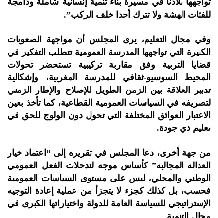
تواجهها بلادنا في مسيرة بناء تنمية إنسانية شاملة ودامجة
للفئات الهشة ولا تترك أحدا خلف الركب”.
وفي مجال التعليم، يرى المجلس أن مواجهة الصعوبات
الكبيرة التي تواجهها المدرسة العمومية تتطلب التفكير في
قضايا التربية وفق مقاربة تركيبية تستحضر تحولات
المحيط السوسيو-ثقافي للمدرسة المغربية، وإشكالية
تدبير العلاقة بين الزمن الطويل للإصلاح والإطار الزمني
لتصريفه في السياسات العمومية القطاعية، كما تأخذ بعين
الاعتبار العوائق المختلفة التي تحول دون الولوج للحق في
تعليم ذي جودة.
من جهة أخرى، دعا المجلس في تقريره إلى “اعتماد خيار
العدالة المجالية” كأساس موجه لتدخلات الفعل العمومي
الوطني والمحلي، ليس على مستوى السياسات العمومية
فحسب، بل كذلك كجزء لا يتجزأ من عملية إعادة التوجيه
الإستراتيجي للسياسة العامة للدولة واختياراتها الكبرى في
مجال التنمية.