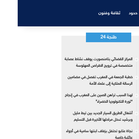
 حدود
ثقافة وفنون
طنجة 24
المركز القضائي بتامنصورت يوقف نشاط عصابة
متخصصة في ترويج الاقراص المهلوسة
خطبة الجمعة في المغرب تفصل في مضامين
الرسالة الملكية إلى علماء الأمة
لهذا السبب تراهن الصين على المغرب في إنجاح
“ثورة التكنولوجيا الخضراء”
أشغال الطريق السيار الجديد بين تيط مليل
وبرشيد تدخل مراحلها الأخيرة قبل التسليم
نجاة عتابو تحتفل بزفاف ابنتها سامية في أجواء
عائلية خاصة