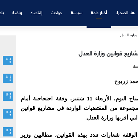
هنا الصحراء
أخبار عامة
سياسة
حوادث
إقتصاد
رياضة
بلا
اريع قوانين وزارة العدل
11:2
9
11:1
حمد زريوح
5
10:5
نظمت هيئة المحامين بالناظور صباح اليوم، الأربعاء 11 شتنبر، وقفة احتجاجية أمام
5
مجموعة من المقتضيات الواردة في مشاريع قوانين
10:4
7
تي أقرتها وزارة العدل.
10:3
وقفة شعارات تندد بهذه القوانين، مطالبين وزير
4