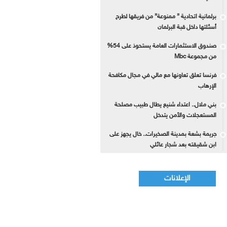
برلمانية اتحادية ” ممنوعة” من فريقها لطرح
أسئلتها داخل قبة البرلمان
صندوق الاستثمارات العامة يستحوذ على 54%
من مجموعة Mbc
فرنسا تعلق تعاونها مع مالي في مجال مكافحة
الإرهاب
بني ملال.. اعتداء شنيع يطال طبيب مصلحة
المستعجلات والأمن يتدخل
جريمة بشعة بمدينة الصخيرات.. خال يجهز على
ابن شقيقته بعد شجار عائلي
الإعلانات