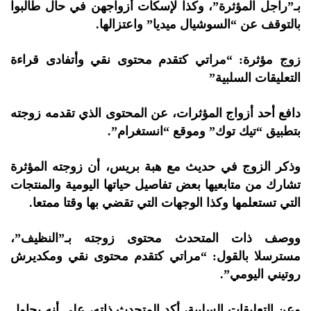
بـ”راجل المؤثرة”، وكذا لإسكات أزواجهن في حال طالبوا
بالتوقف عن “السوشيال ميديا” واعتزالها.
زوج مؤثرة: “مراتي كتقدم محتوى نقي وأتفادى قراءة
التعليقات السلبية”
دافع أحد أزواج المؤثرات، عن المحتوى الذي تقدمه زوجته
بتطبيق “تيك توك” وموقع “انستغرام”.
وذكر الزوج في حديث مع هبة بريس، أن زوجته المؤثرة
تشارك من متابعيها بعض تفاصيل حياتها اليومية والمنتجات
التي تستعلمها وكذا الوجهات التي تقضي بها وقتا ممتعا.
ووصف ذات المتحدث محتوى زوجته بـ”النظيف”،
مسترسلا بالقول: “مراتي كتقدم محتوى نقي ومكديرش
روتيني اليومي”.
وعن التعليقات السلبية، أكد المتحدث ذاته، على أنه يحاول