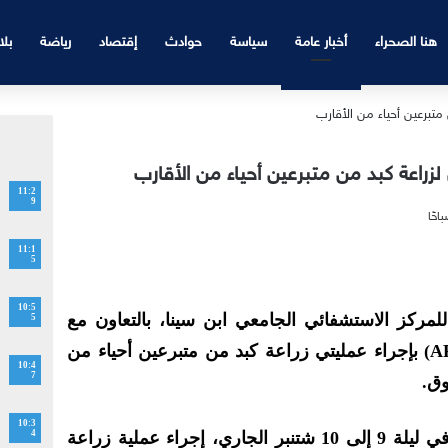
هنا الصحراء
أخبار عامة
سياسة
حوادث
إقتصاد
رياضة
بلا
زراعة كبد من متبرعين أحياء من الأقارب
11:2
9
11:1
5
10:5
ركز الاستشفائي الجامعي ابن سينا، بالتعاون مع
5
فريق مستشفى بول بروس (APHP) بإجراء عمليتي زراعة كبد من متبرعين أحياء من
10:4
7
وق.
10:3
وأوضح المركز، في بلاغ، أنه تم، في ليلة 9 إلى 10 شتنبر الجاري، إجراء عملية زراعة
4