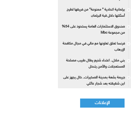
برلمانية اتحادية ” ممنوعة” من فريقها لطرح
أسئلتها داخل قبة البرلمان
صندوق الاستثمارات العامة يستحوذ على 54%
من مجموعة Mbc
فرنسا تعلق تعاونها مع مالي في مجال مكافحة
الإرهاب
بني ملال.. اعتداء شنيع يطال طبيب مصلحة
المستعجلات والأمن يتدخل
جريمة بشعة بمدينة الصخيرات.. خال يجهز على
ابن شقيقته بعد شجار عائلي
الإعلانات