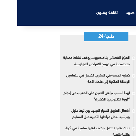
 حدود
ثقافة وفنون
طنجة 24
المركز القضائي بتامنصورت يوقف نشاط عصابة
متخصصة في ترويج الاقراص المهلوسة
خطبة الجمعة في المغرب تفصل في مضامين
الرسالة الملكية إلى علماء الأمة
لهذا السبب تراهن الصين على المغرب في إنجاح
“ثورة التكنولوجيا الخضراء”
أشغال الطريق السيار الجديد بين تيط مليل
وبرشيد تدخل مراحلها الأخيرة قبل التسليم
نجاة عتابو تحتفل بزفاف ابنتها سامية في أجواء
عائلية خاصة