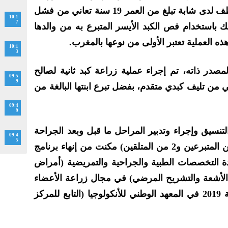
كبد طارئة لعلاج التهاب الكبد الخاطف لدى شابة تبلغ من العمر 19 سنة تعاني من فشل
10:1
7
ك باستخدام فص الكبد الأيسر المتبرع به من والدها
10:1
3
، يضيف المصدر ذاته، تم إجراء عملية زراعة كبد ثانية لصالح
09:5
9
 العمر 65 سنة تعاني من تليف كبدي متقدم، بفضل تبرع ابنتها البالغة من
09:4
9
تنسيق وإجراء وتدبير المراحل ما قبل وبعد الجراحة
09:4
5
لهذه التدخلات الأربع المعقدة (2 من المتبرعين و2 من المتلقين) مكنت من إنهاء برنامج
دة التخصصات الطبية والجراحية والتمريضية (أمراض
، الأشعة والتشريح المرضي) في مجال زراعة الأعضاء
من متبرع حي، والذي بدأ في سنة 2019 في المعهد الوطني للأنكولوجيا (التابع للمركز