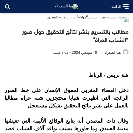
بح
القائمة
مطالب بالتسريع بنشر نتائج التحقيق حول صور
“الشباب العراة”
هنا الصحراء
18 سبتمبر، 2024 - 9:02 مساءً
هبة بريس / الرباط
دخل الفضاء المغربي لحقوق الإنسان على خط الصور
الرائجة التي اظهرت شبابا محتجزين شبه عراة مطالبا
بالعمل على نشر نتائج التحقيق بشكل مستعجل
وقال ذات المصدر، أنه يتابع الوقائع الأليمة التي تعيشها
مدينة الفنيدق وما جاورها بسبب توافد آلاف الشباب قصد