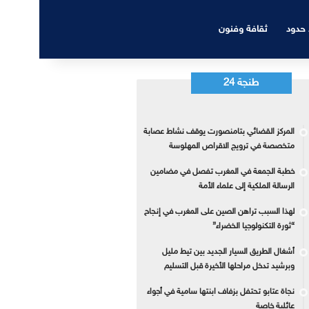
 حدود
ثقافة وفنون
طنجة 24
المركز القضائي بتامنصورت يوقف نشاط عصابة
متخصصة في ترويج الاقراص المهلوسة
خطبة الجمعة في المغرب تفصل في مضامين
الرسالة الملكية إلى علماء الأمة
لهذا السبب تراهن الصين على المغرب في إنجاح
“ثورة التكنولوجيا الخضراء”
أشغال الطريق السيار الجديد بين تيط مليل
وبرشيد تدخل مراحلها الأخيرة قبل التسليم
نجاة عتابو تحتفل بزفاف ابنتها سامية في أجواء
عائلية خاصة