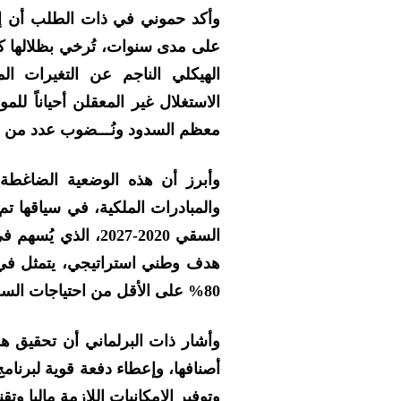
وأكد حموني في ذات الطلب أن إشك
على مدى سنوات، تُرخي بظلالها كتحد
الهيكلي الناجم عن التغيرات ال
الاستغلال غير المعقلن أحياناً للم
معظم السدود ونُـــضوب عدد من ال
وأبرز أن هذه الوضعية الضاغطة
والمبادرات الملكية، في سياقها تم 
السقي 2020-2027، ا
هدف وطني استراتيجي، يتمثل في ض
80% على الأقل من احتياجات السقي الفلاحي.
وأشار ذات البرلماني أن تحقيق ه
أصنافها، وإعطاء دفعة قوية لبرنام
وتوفير الإمكانيات اللازمة ماليا وت