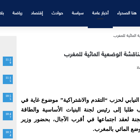
هنا الصحراء
أخبار عامة
سياسة
حوادث
إقتصاد
رياضة
بلا
ناقشة الوضعية المائية للمغرب
11:2
9
11:1
5
10:5
نيابي لحزب “التقدم والاشتراكية” موضوع غاية في
5
طلبا إلى رئيس لجنة البنيات الأساسية والطاقة
10:4
7
للجنة لعقد اجتماعها في أقرب الآجال، بحضور وزير
وضع المائي بالمغرب.
10:3
4