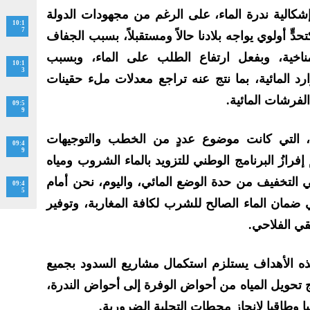
الية ندرة الماء، على الرغم من مجهودات الدولة
10:1
7
ٍّ أولوي يواجه بلادنا حالاً ومستقبلاً، بسبب الجفاف
مناخية، وبفعل ارتفاع الطلب على الماء، وبسبب
10:1
3
وارد المائية، بما نتج عنه تراجع معدلات ملء حقينات
فرشات المائية.
09:5
9
، التي كانت موضوع عددٍ من الخطب والتوجيهات
09:4
9
إفرازُ البرنامج الوطني للتزويد بالماء الشروب ومياه
لذي يُسهم في التخفيف من حدة الوضع المائي، واليوم، نحن أمام
09:4
5
مان الماء الصالح للشرب لكافة المغاربة، وتوفير
ذه الأهداف يستلزم استكمال مشاريع السدود بجميع
ج تحويل المياه من أحواض الوفرة إلى أحواض الندرة،
قنيا وطاقيا لإنجاز محطات التحلية الضرورية.