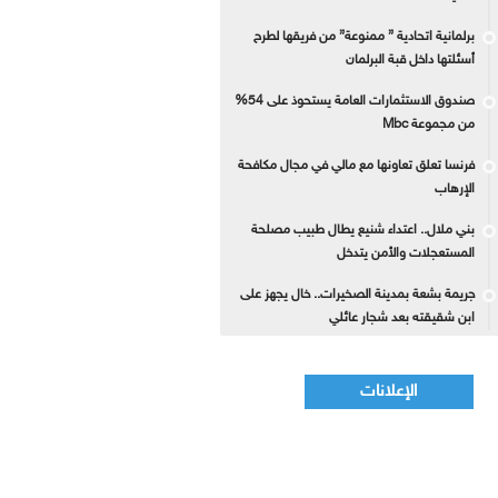
برلمانية اتحادية ” ممنوعة” من فريقها لطرح
أسئلتها داخل قبة البرلمان
صندوق الاستثمارات العامة يستحوذ على 54%
من مجموعة Mbc
فرنسا تعلق تعاونها مع مالي في مجال مكافحة
الإرهاب
بني ملال.. اعتداء شنيع يطال طبيب مصلحة
المستعجلات والأمن يتدخل
جريمة بشعة بمدينة الصخيرات.. خال يجهز على
ابن شقيقته بعد شجار عائلي
الإعلانات