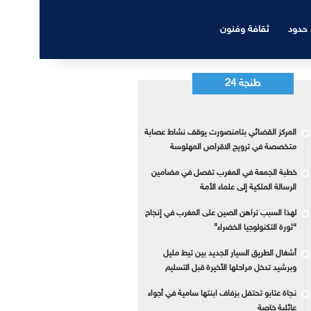
 حدود
ثقافة وفنون
طنجة 24
المركز القضائي بتامنصورت يوقف نشاط عصابة
متخصصة في ترويج الاقراص المهلوسة
خطبة الجمعة في المغرب تفصل في مضامين
الرسالة الملكية إلى علماء الأمة
لهذا السبب تراهن الصين على المغرب في إنجاح
“ثورة التكنولوجيا الخضراء”
أشغال الطريق السيار الجديد بين تيط مليل
وبرشيد تدخل مراحلها الأخيرة قبل التسليم
نجاة عتابو تحتفل بزفاف ابنتها سامية في أجواء
عائلية خاصة