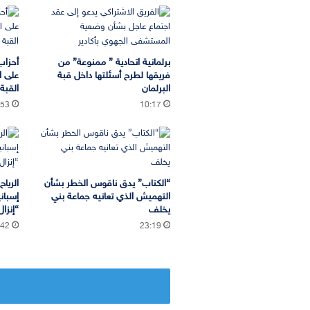
برلمانية اتحادية ” ممنوعة” من
أحزاب
فريقها لطرح أسئلتها داخل قبة
على ا
البرلمان
القب
:53
10:17
“الكتاب” يدق ناقوس الخطر بشأن
الريا
التهميش الذي تعانيه جماعة بني
إسبان
يخلف
“إنزا
:42
23:19