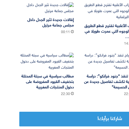
إقالات جديدة تثير الجدل داخل
مجلس جماعة مرتيل
 الأغلبية تقترح قطع الطريق
لوجوه التي عمرت طويلا في
00:11
ة…
14
ح تنقذ “جنود فرانكو”: دراسة
مطالب سياسية في سبتة المحتلة
ية تكشف تفاصيل جديدة عن
بتخفيف القيود المفروضة على
ل الحسيمة”
دخول المنتجات المغربية
22:30
22
شاركنا برأيك!