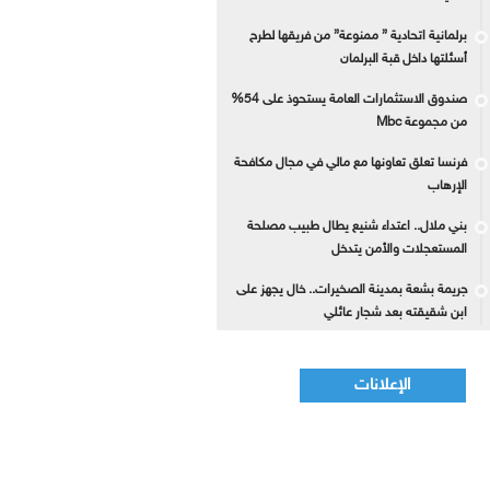
برلمانية اتحادية ” ممنوعة” من فريقها لطرح
أسئلتها داخل قبة البرلمان
صندوق الاستثمارات العامة يستحوذ على 54%
من مجموعة Mbc
فرنسا تعلق تعاونها مع مالي في مجال مكافحة
الإرهاب
بني ملال.. اعتداء شنيع يطال طبيب مصلحة
المستعجلات والأمن يتدخل
جريمة بشعة بمدينة الصخيرات.. خال يجهز على
ابن شقيقته بعد شجار عائلي
الإعلانات