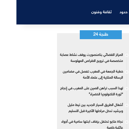
 حدود
ثقافة وفنون
طنجة 24
المركز القضائي بتامنصورت يوقف نشاط عصابة
متخصصة في ترويج الاقراص المهلوسة
خطبة الجمعة في المغرب تفصل في مضامين
الرسالة الملكية إلى علماء الأمة
لهذا السبب تراهن الصين على المغرب في إنجاح
“ثورة التكنولوجيا الخضراء”
أشغال الطريق السيار الجديد بين تيط مليل
وبرشيد تدخل مراحلها الأخيرة قبل التسليم
نجاة عتابو تحتفل بزفاف ابنتها سامية في أجواء
عائلية خاصة