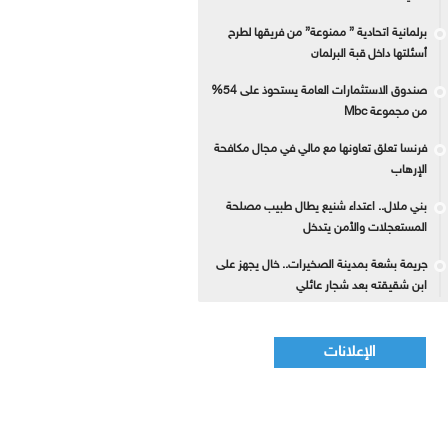
برلمانية اتحادية ” ممنوعة” من فريقها لطرح
أسئلتها داخل قبة البرلمان
صندوق الاستثمارات العامة يستحوذ على 54%
من مجموعة Mbc
فرنسا تعلق تعاونها مع مالي في مجال مكافحة
الإرهاب
بني ملال.. اعتداء شنيع يطال طبيب مصلحة
المستعجلات والأمن يتدخل
جريمة بشعة بمدينة الصخيرات.. خال يجهز على
ابن شقيقته بعد شجار عائلي
الإعلانات