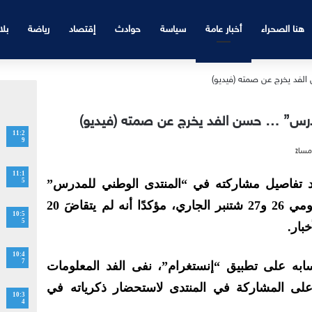
هنا الصحراء
أخبار عامة
سياسة
حوادث
إقتصاد
رياضة
بلا
درس” … حسن الفد يخرج عن صمته (فيديو)
11:2
9
11:1
د تفاصيل مشاركته في “المنتدى الوطني للمدرس”
5
المزمع إقامته في مدينة الرباط يومي 26 و27 شتنبر الجاري، مؤكدًا أنه لم يتقاضَ 20
10:5
5
بار.
10:4
7
ه على تطبيق “إنستغرام”، نفى الفد المعلومات
 على المشاركة في المنتدى لاستحضار ذكرياته في
10:3
4