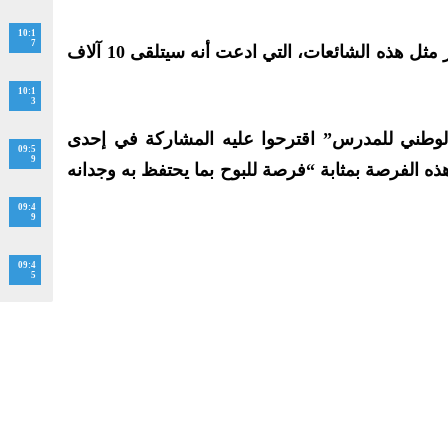
10:1
7
كما أعرب عن استغرابه من انتشار مثل هذه الشائعات، التي ادعت أنه سيتلقى 10 آلاف
10:1
3
 الوطني للمدرس” اقترحوا عليه المشاركة في إحدى
09:5
9
هذه الفرصة بمثابة “فرصة للبوح بما يحتفظ به وجدانه
09:4
9
09:4
5