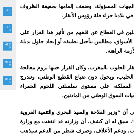
جهات المسؤولة، وضعف إلمامها بحقيقة الظروف
10:1
7
ي بلادنا جراء قلة رؤوس الأبقار.
10:1
3
لين في القطاع عن قلقهم من تأثير هذا القرار على
لأسواق، مطالبين بتأجيل تطبيقه أو إيجاد حلول بديلة
09:5
9
مة الراهنة.
09:4
9
ر الحلوب بالمغرب، وكان القرار حينها يروم معالجة
الحليب، ويحول دون ضياع القطيع الوطني، وتندرج
09:4
5
 المملكة، على مستوى سلسلتي اللحوم الحمراء
جيات السوق الوطني من المادتين.
أن “وزير الفلاحة والصيد البحري والتنمية القروية
”، سبق له ان كشف، أن وزارته قد اتفقت مع وزارة
لحلوب، ودعم الأعلاف، وصرف شطر من الدعم سيذهب