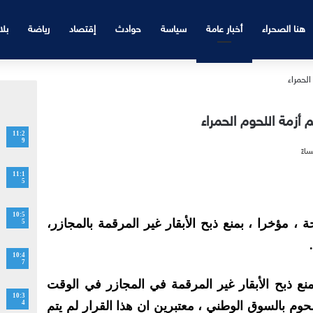
هنا الصحراء
أخبار عامة
سياسة
حوادث
إقتصاد
رياضة
بلا
 أزمة اللحوم الحمراء
11:2
9
11:1
5
10:5
 مؤخرا ، بمنع ذبح الأبقار غير المرقمة بالمجازر،
5
10:4
7
منع ذبح الأبقار غير المرقمة في المجازر في الوقت
10:3
وم بالسوق الوطني ، معتبرين ان هذا القرار لم يتم
4