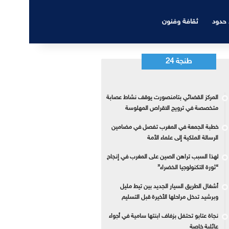
 حدود
ثقافة وفنون
طنجة 24
المركز القضائي بتامنصورت يوقف نشاط عصابة
متخصصة في ترويج الاقراص المهلوسة
خطبة الجمعة في المغرب تفصل في مضامين
الرسالة الملكية إلى علماء الأمة
لهذا السبب تراهن الصين على المغرب في إنجاح
“ثورة التكنولوجيا الخضراء”
أشغال الطريق السيار الجديد بين تيط مليل
وبرشيد تدخل مراحلها الأخيرة قبل التسليم
نجاة عتابو تحتفل بزفاف ابنتها سامية في أجواء
عائلية خاصة