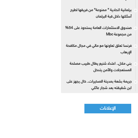
برلمانية اتحادية ” ممنوعة” من فريقها لطرح
أسئلتها داخل قبة البرلمان
صندوق الاستثمارات العامة يستحوذ على 54%
من مجموعة Mbc
فرنسا تعلق تعاونها مع مالي في مجال مكافحة
الإرهاب
بني ملال.. اعتداء شنيع يطال طبيب مصلحة
المستعجلات والأمن يتدخل
جريمة بشعة بمدينة الصخيرات.. خال يجهز على
ابن شقيقته بعد شجار عائلي
الإعلانات