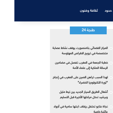
 حدود
ثقافة وفنون
طنجة 24
المركز القضائي بتامنصورت يوقف نشاط عصابة
متخصصة في ترويج الاقراص المهلوسة
خطبة الجمعة في المغرب تفصل في مضامين
الرسالة الملكية إلى علماء الأمة
لهذا السبب تراهن الصين على المغرب في إنجاح
“ثورة التكنولوجيا الخضراء”
أشغال الطريق السيار الجديد بين تيط مليل
وبرشيد تدخل مراحلها الأخيرة قبل التسليم
نجاة عتابو تحتفل بزفاف ابنتها سامية في أجواء
عائلية خاصة