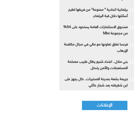
برلمانية اتحادية ” ممنوعة” من فريقها لطرح
أسئلتها داخل قبة البرلمان
صندوق الاستثمارات العامة يستحوذ على 54%
من مجموعة Mbc
فرنسا تعلق تعاونها مع مالي في مجال مكافحة
الإرهاب
بني ملال.. اعتداء شنيع يطال طبيب مصلحة
المستعجلات والأمن يتدخل
جريمة بشعة بمدينة الصخيرات.. خال يجهز على
ابن شقيقته بعد شجار عائلي
الإعلانات