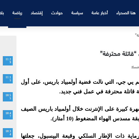
هنا الصحراء
أخبار عامة
سياسة
حوادث
إقتصاد
رياضة
بلا
“قاتلة محترفة”
11:2
9
11:1
م يي جي، التي نالت فضية أولمبياد باريس، على أول
5
 قاتلة محترفة في عمل فني جديد.
10:5
5
ة كبيرة على الإنترنت خلال أولمبياد باريس الصيف
10:4
7
سدس الهواء المضغوط (10 أمتار).
10:3
ماية ذات الإطار السلكي وقبعة البيسبول، جعلتها
4