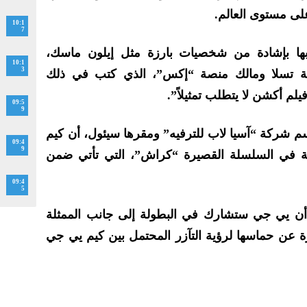
ى مستوى العالم.
10:1
7
ها بإشادة من شخصيات بارزة مثل إيلون ماسك،
10:1
3
كة تسلا ومالك منصة “إكس”، الذي كتب في ذلك
لم أكشن لا يتطلب تمثيلاً”.
09:5
9
م شركة “آسيا لاب للترفيه” ومقرها سيئول، أن كيم
09:4
9
 في السلسلة القصيرة “كراش”، التي تأتي ضمن
09:4
5
ن يي جي ستشارك في البطولة إلى جانب الممثلة
رة عن حماسها لرؤية التآزر المحتمل بين كيم يي جي