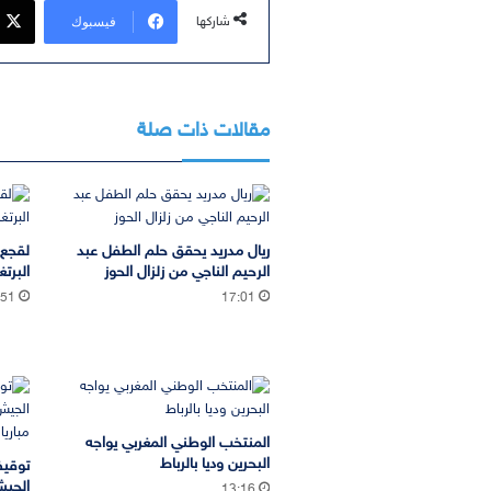
فيسبوك
شاركها
مقالات ذات صلة
ريال مدريد يحقق حلم الطفل عبد
لقجع 
الرحيم الناجي من زلزال الحوز
البرتغ
:51
17:01
المنتخب الوطني المغربي يواجه
البحرين وديا بالرباط
توقيف
13:16