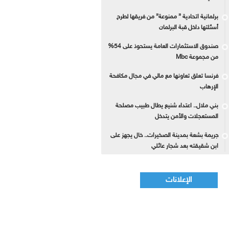
برلمانية اتحادية ” ممنوعة” من فريقها لطرح
أسئلتها داخل قبة البرلمان
صندوق الاستثمارات العامة يستحوذ على 54%
من مجموعة Mbc
فرنسا تعلق تعاونها مع مالي في مجال مكافحة
الإرهاب
بني ملال.. اعتداء شنيع يطال طبيب مصلحة
المستعجلات والأمن يتدخل
جريمة بشعة بمدينة الصخيرات.. خال يجهز على
ابن شقيقته بعد شجار عائلي
الإعلانات