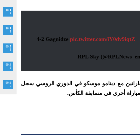
10:1
7
10:1
3
4-2 Gagnidze
pic.twitter.com/iY0dv9iqtZ
09:5
9
09:4
9
راتين مع دينامو موسكو في الدوري الروسي سجل
09:4
5
 مباراة أخرى في مسابقة الكأس.
ماسنجر