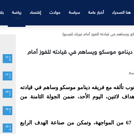
هنا الصحراء
أخبار عامة
سياسة
حوادث
إقتصاد
رياضة
بلا
ينامو موسكو ويساهم في قيادته للفوز أمام
11:2
9
11:1
5
ب تألقه مع فريقه دينامو موسكو وساهم في قيادته
10:5
5
داف لاثنين، اليوم الأحد، ضمن الجولة الثامنة من
10:4
7
ودخل موهوب كبديل في الدقيقة 67 من المواجهة، وتمكن من صناعة الهدف الرابع
10:3
4