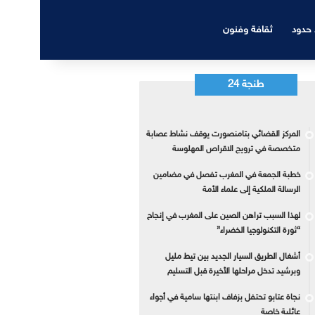
 حدود
ثقافة وفنون
طنجة 24
المركز القضائي بتامنصورت يوقف نشاط عصابة
متخصصة في ترويج الاقراص المهلوسة
خطبة الجمعة في المغرب تفصل في مضامين
الرسالة الملكية إلى علماء الأمة
لهذا السبب تراهن الصين على المغرب في إنجاح
“ثورة التكنولوجيا الخضراء”
أشغال الطريق السيار الجديد بين تيط مليل
وبرشيد تدخل مراحلها الأخيرة قبل التسليم
نجاة عتابو تحتفل بزفاف ابنتها سامية في أجواء
عائلية خاصة