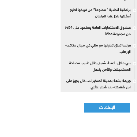
برلمانية اتحادية ” ممنوعة” من فريقها لطرح
أسئلتها داخل قبة البرلمان
صندوق الاستثمارات العامة يستحوذ على 54%
من مجموعة Mbc
فرنسا تعلق تعاونها مع مالي في مجال مكافحة
الإرهاب
بني ملال.. اعتداء شنيع يطال طبيب مصلحة
المستعجلات والأمن يتدخل
جريمة بشعة بمدينة الصخيرات.. خال يجهز على
ابن شقيقته بعد شجار عائلي
الإعلانات