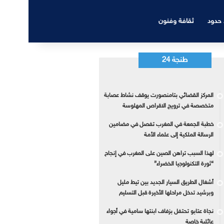
 حدود
ثقافة وفنون
طنجة 24
المركز القضائي بتامنصورت يوقف نشاط عصابة
متخصصة في ترويج الاقراص المهلوسة
خطبة الجمعة في المغرب تفصل في مضامين
الرسالة الملكية إلى علماء الأمة
لهذا السبب تراهن الصين على المغرب في إنجاح
“ثورة التكنولوجيا الخضراء”
أشغال الطريق السيار الجديد بين تيط مليل
وبرشيد تدخل مراحلها الأخيرة قبل التسليم
نجاة عتابو تحتفل بزفاف ابنتها سامية في أجواء
عائلية خاصة