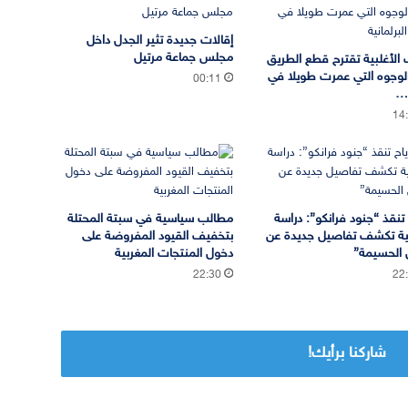
إقالات جديدة تثير الجدل داخل
مجلس جماعة مرتيل
 الأغلبية تقترح قطع الطريق
لوجوه التي عمرت طويلا في
00:11
ة…
14
ح تنقذ “جنود فرانكو”: دراسة
مطالب سياسية في سبتة المحتلة
ية تكشف تفاصيل جديدة عن
بتخفيف القيود المفروضة على
ل الحسيمة”
دخول المنتجات المغربية
22:30
22
شاركنا برأيك!