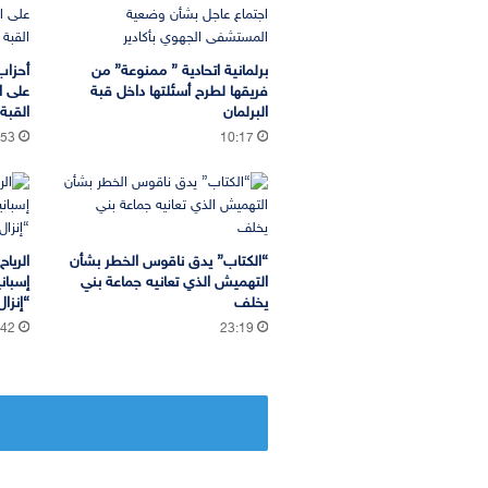
برلمانية اتحادية ” ممنوعة” من
أحزاب
فريقها لطرح أسئلتها داخل قبة
على ا
البرلمان
القب
:53
10:17
“الكتاب” يدق ناقوس الخطر بشأن
الريا
التهميش الذي تعانيه جماعة بني
إسبان
يخلف
“إنزا
:42
23:19