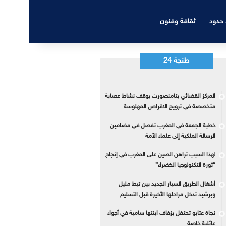
 حدود
ثقافة وفنون
طنجة 24
المركز القضائي بتامنصورت يوقف نشاط عصابة
متخصصة في ترويج الاقراص المهلوسة
خطبة الجمعة في المغرب تفصل في مضامين
الرسالة الملكية إلى علماء الأمة
لهذا السبب تراهن الصين على المغرب في إنجاح
“ثورة التكنولوجيا الخضراء”
أشغال الطريق السيار الجديد بين تيط مليل
وبرشيد تدخل مراحلها الأخيرة قبل التسليم
نجاة عتابو تحتفل بزفاف ابنتها سامية في أجواء
عائلية خاصة