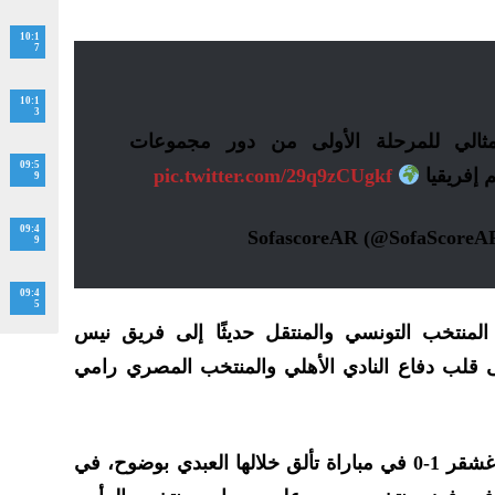
10:1
7
10:1
3
ثالي للمرحلة الأولى من دور مجموعات
09:5
 إفريقيا
pic.twitter.com/29q9zCUgkf
9
09:4
9
09:4
5
لمنتخب التونسي والمنتقل حديثًا إلى فريق نيس
 قلب دفاع النادي الأهلي والمنتخب المصري رامي
منتخب تونس حقق الفوز على مدغشقر 1-0 في مباراة تألق خلالها العبدي بوضوح، في