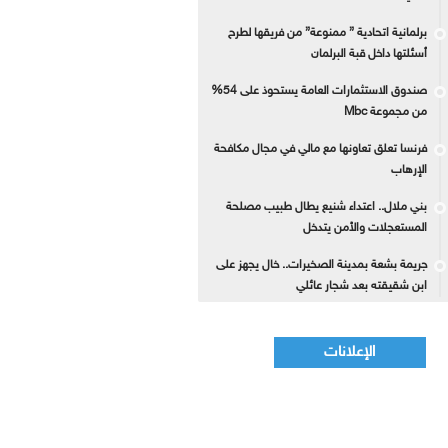
برلمانية اتحادية ” ممنوعة” من فريقها لطرح
أسئلتها داخل قبة البرلمان
صندوق الاستثمارات العامة يستحوذ على 54%
من مجموعة Mbc
فرنسا تعلق تعاونها مع مالي في مجال مكافحة
الإرهاب
بني ملال.. اعتداء شنيع يطال طبيب مصلحة
المستعجلات والأمن يتدخل
جريمة بشعة بمدينة الصخيرات.. خال يجهز على
ابن شقيقته بعد شجار عائلي
الإعلانات