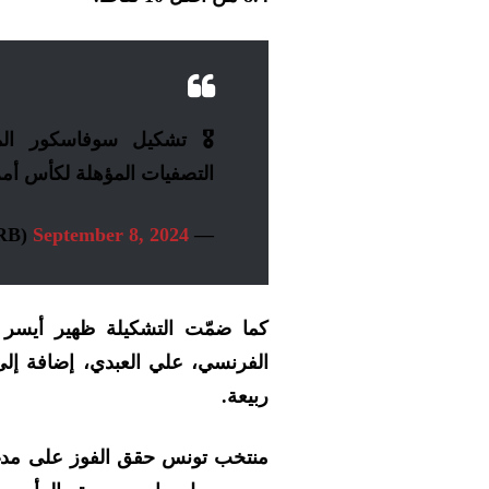
🎖 تشكيل سوفاسكور الم
التصفيات المؤهلة لكأس أمم
September 8, 2024
— SofascoreAR (@SofaScoreARB)
كما ضمّت التشكيلة ظهير أيسر ا
الفرنسي، علي العبدي، إضافة إلى
ربيعة.