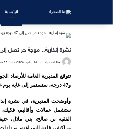
الرئيسية
نشرة إنذارية.. موجة حر تصل إلى 47 درجة بهذه المناط
هنا الصحراء
14 يوليو، 2024 - 11:58 صباحًا
و47 درجة، ستستمر إلى غاية يوم غد الإثنين، وذلك بعدد من أقاليم المملكة.
وأوضحت المديرية، في نشرة إنذا
ستشمل عمالات وأقاليم، فكيك، تا
الفقيه بن صالح، بني ملال، خنيف
مراكش، قلعة السراغنة، ورزازات، م