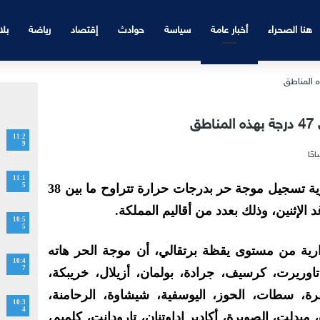
هنا الصحراء
أخبار عامة
سياسة
حوادث
إقتصاد
رياضة
بلا
ق
11:2
9
11:1
تتوقع المديرية العامة للأرصاد الجوية تسجيل موجة حر بدرجات حرارة تتراوح ما بين 38
5
10:5
5
رية من مستوى يقظة برتقالي، أن موجة الحر هاته
10:4
7
وريرت، كرسيف، جرادة، بولمان، أزيلال، خريبكة،
رة، سطات، الحوز، اليوسفية، شيشاوة، الرحامنة،
10:3
4
يدلت، الصويرة، أكادير إداوتنان، تارودانت، كلميم،