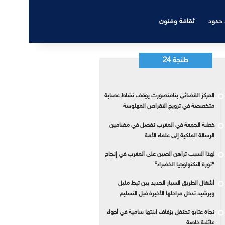
 حدود
ثقافة وفنون
طنجة 24
المركز القضائي بتامنصورت يوقف نشاط عصابة
متخصصة في ترويج الاقراص المهلوسة
خطبة الجمعة في المغرب تفصل في مضامين
الرسالة الملكية إلى علماء الأمة
لهذا السبب تراهن الصين على المغرب في إنجاح
“ثورة التكنولوجيا الخضراء”
أشغال الطريق السيار الجديد بين تيط مليل
وبرشيد تدخل مراحلها الأخيرة قبل التسليم
نجاة عتابو تحتفل بزفاف ابنتها سامية في أجواء
عائلية خاصة