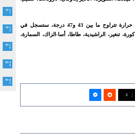
10:1
7
وأشارت المديرية إلى أن درجات حرارة تتراوح ما بين 43 و47 درجة، ستسجل في
10:1
3
كورة، تنغير، الراشيدية، طاطا، أسا-الزاك، السمارة،
09:5
9
09:4
9
09:4
5
ماسنجر
‫X