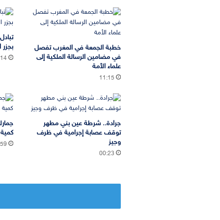
تبادل
بجزر ا
خطبة الجمعة في المغرب تفصل
في مضامين الرسالة الملكية إلى
:14
علماء الأمة
11:15
جرادة.. شرطة عين بني مطهر
جمارك
توقف عصابة إجرامية في ظرف
كمية 
وجيز
:59
00:23