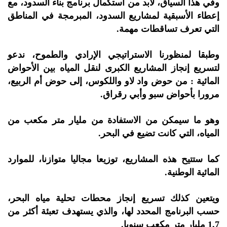
وفي هذا السياق، لابد من استكمال برنامج بناء السدود، مع
إعطاء الأسبقية لمشاريع السدود، المبرمجة في المناطق
التي تعرف تساقطات مهمة.
وطبقا لمنظورنا الاستراتيجي الإرادي والطموح، ندعو
لتسريع إنجاز المشاريع الكبرى لنقل المياه بين الأحواض
المائية : من حوض واد لاو واللكوس، إلى حوض أم الربيع،
مرورا بأحواض سبو وأبي رقراق.
وهو ما سيمكن من الاستفادة من مليار متر مكعب من
المياه، التي كانت تضيع في البحر.
كما ستتيح هذه المشاريع، توزيعا مجاليا متوازنا، للموارد
المائية الوطنية.
ويتعين كذلك تسريع إنجاز محطات تحلية مياه البحر،
حسب البرنامج المحدد لها، والذي يستهدف تعبئة أكثر من
1,7 مليار متر مكعب سنويا.