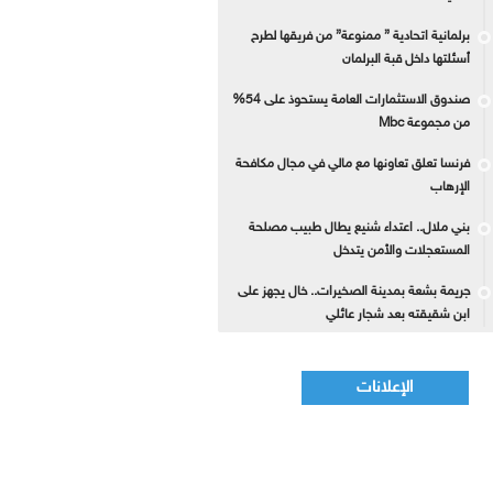
برلمانية اتحادية ” ممنوعة” من فريقها لطرح
أسئلتها داخل قبة البرلمان
صندوق الاستثمارات العامة يستحوذ على 54%
من مجموعة Mbc
فرنسا تعلق تعاونها مع مالي في مجال مكافحة
الإرهاب
بني ملال.. اعتداء شنيع يطال طبيب مصلحة
المستعجلات والأمن يتدخل
جريمة بشعة بمدينة الصخيرات.. خال يجهز على
ابن شقيقته بعد شجار عائلي
الإعلانات