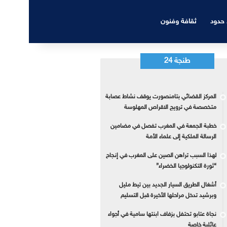
 حدود
ثقافة وفنون
طنجة 24
المركز القضائي بتامنصورت يوقف نشاط عصابة
متخصصة في ترويج الاقراص المهلوسة
خطبة الجمعة في المغرب تفصل في مضامين
الرسالة الملكية إلى علماء الأمة
لهذا السبب تراهن الصين على المغرب في إنجاح
“ثورة التكنولوجيا الخضراء”
أشغال الطريق السيار الجديد بين تيط مليل
وبرشيد تدخل مراحلها الأخيرة قبل التسليم
نجاة عتابو تحتفل بزفاف ابنتها سامية في أجواء
عائلية خاصة