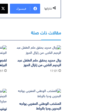
فيسبوك
شاركها
مقالات ذات صلة
ريال مدريد يحقق حلم الطفل عبد
لقجع 
الرحيم الناجي من زلزال الحوز
البرتغ
:51
17:01
المنتخب الوطني المغربي يواجه
البحرين وديا بالرباط
توقيف