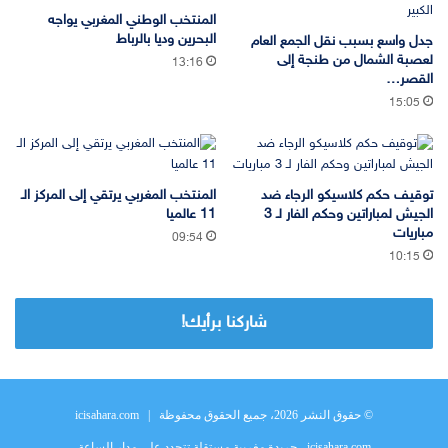
المنتخب الوطني المغربي يواجه
البحرين وديا بالرباط
جدل واسع بسبب نقل الجمع العام
لعصبة الشمال من طنجة إلى
13:16
القصر…
15:05
توقيف حكم كلاسيكو الرجاء ضد
المنتخب المغربي يرتقي إلى المركز الـ
الجيش لمباراتين وحكم الفار لـ 3
11 عالميا
مباريات
09:54
10:15
شاركنا برأيك!
© حقوق النشر 2026، جميع الحقوق محفوظة |
icisahara.com
icisahara.com - جريدة مغربية مستقلة تتجدد على مدار الساعة