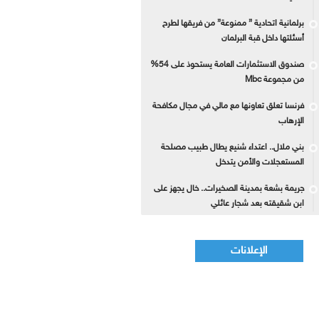
برلمانية اتحادية ” ممنوعة” من فريقها لطرح
أسئلتها داخل قبة البرلمان
صندوق الاستثمارات العامة يستحوذ على 54%
من مجموعة Mbc
فرنسا تعلق تعاونها مع مالي في مجال مكافحة
الإرهاب
بني ملال.. اعتداء شنيع يطال طبيب مصلحة
المستعجلات والأمن يتدخل
جريمة بشعة بمدينة الصخيرات.. خال يجهز على
ابن شقيقته بعد شجار عائلي
الإعلانات