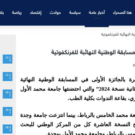
هنا الصحراء
أخبار عامة
سياسة
حوادث
إقتصاد
رياضة
بلا
سابقة الوطنية النهائبة للفرنكفوتية
11:2
9
11:1
بالجائزة الأولى في المسابقة الوطنية النهائية
5
للفرنكوفونية “أطروحتي في 180 ثانية نسخة 2024” والتي احتضنتها جامعة محمد الأول
10:5
5
10:4
7
عة محمد الخامس بالرباط، بينما انتزعت جامعة وجدة
اج النسخة العاشرة كل من المركز الوطني للبحث
10:3
4
مس بالرباط، وجامعة محمد الأول بوجدة.