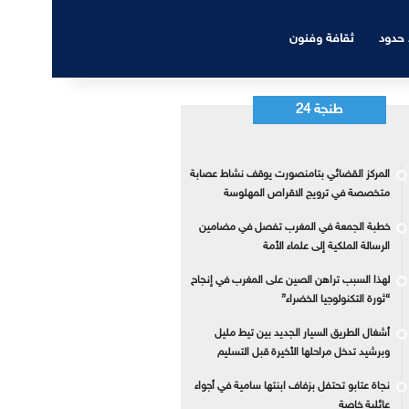
 حدود
ثقافة وفنون
طنجة 24
المركز القضائي بتامنصورت يوقف نشاط عصابة
متخصصة في ترويج الاقراص المهلوسة
خطبة الجمعة في المغرب تفصل في مضامين
الرسالة الملكية إلى علماء الأمة
لهذا السبب تراهن الصين على المغرب في إنجاح
“ثورة التكنولوجيا الخضراء”
أشغال الطريق السيار الجديد بين تيط مليل
وبرشيد تدخل مراحلها الأخيرة قبل التسليم
نجاة عتابو تحتفل بزفاف ابنتها سامية في أجواء
عائلية خاصة