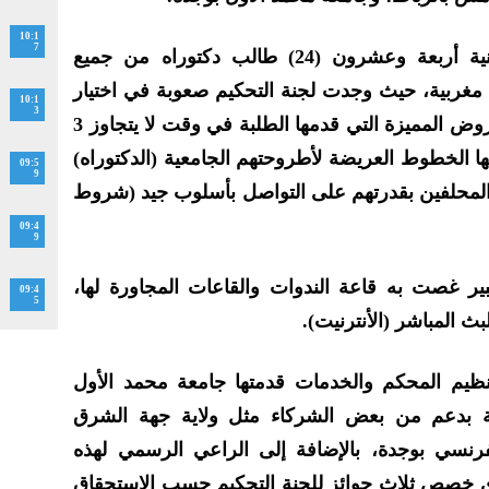
10:1
7
وشارك في هذه المسابقة الوطنية أربعة وعشرون (24) طالب دكتوراه من جميع
 ينتمون إلى 12 جامعة مغربية، حيث وجدت لجنة التحكيم صعوبة في اختيار
10:1
3
الفائز في هذه المسابقة بحكم العروض المميزة التي قدمها الطلبة في وقت لا يتجاوز 3
 الخطوط العريضة لأطروحتهم الجامعية (الدكتوراه)
09:5
9
لمحلفين بقدرتهم على التواصل بأسلوب جيد (شروط
09:4
9
 غصت به قاعة الندوات والقاعات المجاورة لها،
09:4
5
ث المباشر (الأنترنيت).
نظيم المحكم والخدمات قدمتها جامعة محمد الأول
ة بدعم من بعض الشركاء مثل ولاية جهة الشرق
نسي بوجدة، بالإضافة إلى الراعي الرسمي لهذه
لذي خصص ثلاث جوائز للجنة التحكيم حسب الاستحقاق