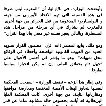
وأوضحت الوزارة، في بلاغ لها، أن “المغرب ليس طرفا
في هذه القضية، التي تهم الاتحاد الأوروبي من جهة،
و+البوليساريو+ ‏المدعومة من قبل الجزائر من جهة أخرى.
فالمغرب لم يشارك في أي مرحلة من مراحل هذه
المسطرة، وبالتالي يعتبر نفسه غير ‏معني بتاتا بهذا القرار‎”.‎
ومع ذلك، يتابع المصدر ذاته، فإن “مضمون القرار تشوبه
العديد من العيوب القانونية الواضحة وأخطاء في الوقائع
محل شبهات”، ‏وهو ما يؤشر في أحسن الأحوال على
“جهل تام بحقائق الملف، إن لم يكن انحيازا سياسيا
صارخا‎”.‎
وفي إطار هذا الزخم – تضيف الوزارة – “سمحت المحكمة
لنفسها بتجاوز الهيئات الأممية المختصة ومعارضة مواقفها
ومقارباتها ‏الثابتة. من جهة أخرى، كانت المحكمة العليا
البريطانية قد أبانت بخصوص حالة مشابهة تماما عن قدر