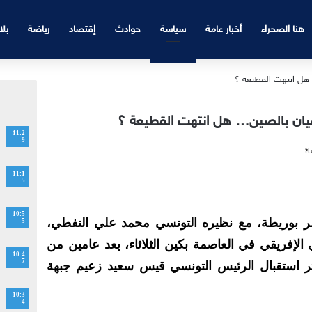
هنا الصحراء
أخبار عامة
سياسة
حوادث
إقتصاد
رياضة
بلا
قيان بالصين… هل انتهت القطيعة ؟
11:2
9
11:1
5
10:5
صر بوريطة، مع نظيره التونسي محمد علي النفطي،
5
لإفريقي في العاصمة بكين الثلاثاء، بعد عامين من
10:4
7
 إثر استقبال الرئيس التونسي قيس سعيد زعيم جبهة
10:3
4