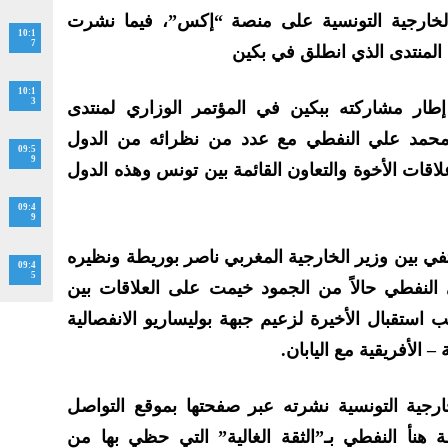
خارجية التونسية على منصة “إكس”، فيما نشرت
10:1
7
 المنتدى الذي انطلق في بكين
10:1
3
إطار مشاركته ببكين في المؤتمر الوزاري لمنتدى
ى محمد علي النفطي مع عدد من نظرائه من الدول
09:5
9
علاقات الأخوة والتعاون القائمة بين تونس وهذه الدول
09:4
9
تفي بين وزير الخارجية المغربي ناصر بوريطة ونظيره
09:4
5
 النفطي حالاً من الجمود خيمت على العلاقات بين
وتونس منذ عام 2022 بسبب استقبال الأخيرة لزعيم جبهة بوليساريو الانفصالية
 الأفريقية مع اليابان.
رجية التونسية نشرته عبر صفحتها بموقع التواصل
هنأ النفطي بـ”الثقة الغالية” التي حظي بها من