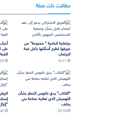
مقالات ذات صلة
برلمانية اتحادية ” ممنوعة” من
أحزاب
فريقها لطرح أسئلتها داخل قبة
على ا
البرلمان
القب
:53
10:17
“الكتاب” يدق ناقوس الخطر بشأن
الريا
التهميش الذي تعانيه جماعة بني
إسبان
يخلف
“إنزا
:42
23:19