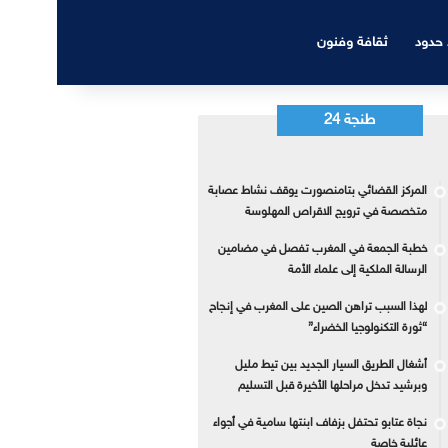
 حدود
ثقافة وفنون
طنجة 24
المركز القضائي بتامنصورت يوقف نشاط عصابة
متخصصة في ترويج الاقراص المهلوسة
خطبة الجمعة في المغرب تفصل في مضامين
الرسالة الملكية إلى علماء الأمة
لهذا السبب تراهن الصين على المغرب في إنجاح
“ثورة التكنولوجيا الخضراء”
أشغال الطريق السيار الجديد بين تيط مليل
وبرشيد تدخل مراحلها الأخيرة قبل التسليم
نجاة عتابو تحتفل بزفاف ابنتها سامية في أجواء
عائلية خاصة