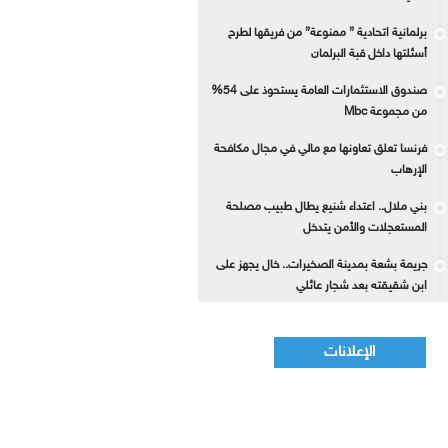
برلمانية اتحادية ” ممنوعة” من فريقها لطرح
أسئلتها داخل قبة البرلمان
صندوق الاستثمارات العامة يستحوذ على 54%
من مجموعة Mbc
فرنسا تعلق تعاونها مع مالي في مجال مكافحة
الإرهاب
بني ملال.. اعتداء شنيع يطال طبيب مصلحة
المستعجلات والأمن يتدخل
جريمة بشعة بمدينة الصخيرات.. خال يجهز على
ابن شقيقته بعد شجار عائلي
الإعلانات