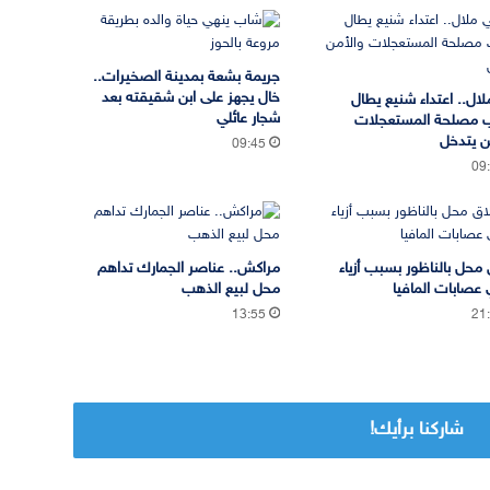
جريمة بشعة بمدينة الصخيرات..
خال يجهز على ابن شقيقته بعد
لال.. اعتداء شنيع يطال
شجار عائلي
 مصلحة المستعجلات
ن يتدخل
09:45
09
 محل بالناظور بسبب أزياء
مراكش.. عناصر الجمارك تداهم
 عصابات المافيا
محل لبيع الذهب
13:55
21
شاركنا برأيك!