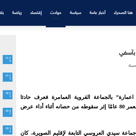
هنا الصحراء
أخبار عامة
سياسة
حوادث
إقتصاد
رياضة
بلا
 بآسفي
11:2
9
11:1
5
10:5
مارة” بالجماعة القروية العمامرة فعرف حادثا
5
مأساويا إثر وفاة فارس يبلغ من العمر 80 عامًا إثر سقوطه من حصانه أثناء أداء عرض
10:4
7
10:3
ماعة سيدي العروسي التابعة لإقليم الصويرة، كان
4