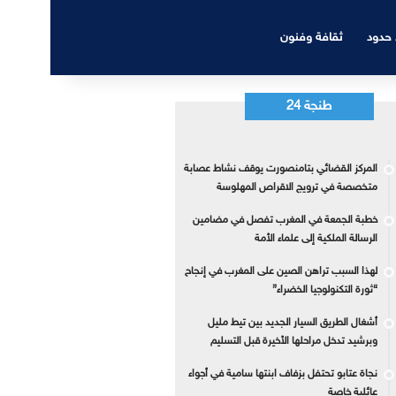
 حدود
ثقافة وفنون
طنجة 24
المركز القضائي بتامنصورت يوقف نشاط عصابة
متخصصة في ترويج الاقراص المهلوسة
خطبة الجمعة في المغرب تفصل في مضامين
الرسالة الملكية إلى علماء الأمة
لهذا السبب تراهن الصين على المغرب في إنجاح
“ثورة التكنولوجيا الخضراء”
أشغال الطريق السيار الجديد بين تيط مليل
وبرشيد تدخل مراحلها الأخيرة قبل التسليم
نجاة عتابو تحتفل بزفاف ابنتها سامية في أجواء
عائلية خاصة