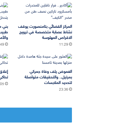
المركز القضائي بتامنصورت يوقف
بني م
نشاط عصابة متخصصة في ترويج
طبيب
الاقراص المهلوسة
والأم
:49
11:29
الغموض يلف وفاة جمركي
إغلاق
بمرتيل.. والتحقيقات متواصلة
تحاكي
لتحديد الملابسات
:05
23:36