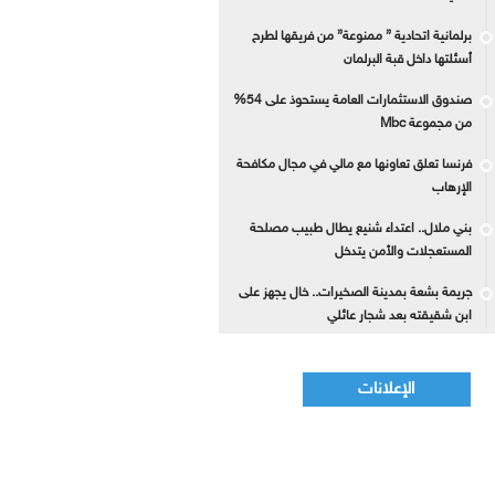
برلمانية اتحادية ” ممنوعة” من فريقها لطرح
أسئلتها داخل قبة البرلمان
صندوق الاستثمارات العامة يستحوذ على 54%
من مجموعة Mbc
فرنسا تعلق تعاونها مع مالي في مجال مكافحة
الإرهاب
بني ملال.. اعتداء شنيع يطال طبيب مصلحة
المستعجلات والأمن يتدخل
جريمة بشعة بمدينة الصخيرات.. خال يجهز على
ابن شقيقته بعد شجار عائلي
الإعلانات