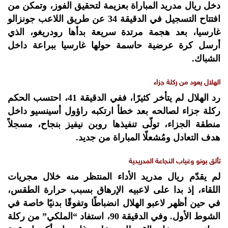
دخل ريال مدريد المباراة بعزيمة لتحقيق الفوز، وتمكن من
افتتاح التسجيل في الدقيقة 34 عن طريق اللاعب جونزالو
غارسيا، بعد هجمة مرتدة سريعة بدأها رودريغو، الذي
أرسل كرة عرضية حاسمة حولها غارسيا ببراعة داخل
الشباك.
الهلال يعود من ركلة جزاء
رد الهلال لم يتأخر كثيرًا، ففي الدقيقة 41، احتسب الحكم
ركلة جزاء لصالحه بعد خطأ ارتكبه راؤول أسينسيو داخل
منطقة الجزاء، تولّى تنفيذها روبن نيفيز بنجاح، مسجلاً
هدف التعادل ومُشعلًا المباراة من جديد.
تألق بونو وغياب النجاعة المدريدية
لم يقدّم ريال مدريد الأداء المنتظر منه خلال مجريات
اللقاء، إذ بدا على لاعبيه الإرهاق بسبب حرارة الطقس،
في حين أظهر لاعبو الهلال انضباطًا وتفوقًا بدنيًا خاصة في
الشوط الأول. وفي الدقيقة 90، استفاد “الملكي” من ركلة