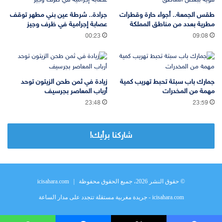
طقس الجمعة.. أجواء حارة وقطرات
جرادة.. شرطة عين بني مطهر توقف
مطرية بعدد من مناطق المملكة
عصابة إجرامية في ظرف وجيز
00:23
09:08
جمارك باب سبتة تحبط تهريب كمية
زيادة في ثمن طحن الزيتون توحد
مهمة من المخدرات
أرباب المعاصر بجرسيف
23:48
23:59
شاركنا برأيك!
© حقوق النشر 2026، جميع الحقوق محفوظة |
icisahara.com
icisahara.com - جريدة مغربية مستقلة تتجدد على مدار الساعة