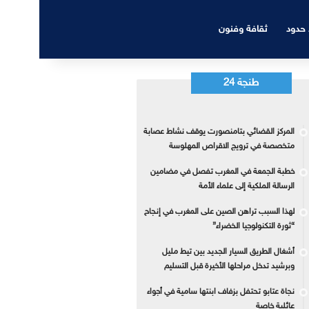
 حدود
ثقافة وفنون
طنجة 24
المركز القضائي بتامنصورت يوقف نشاط عصابة
متخصصة في ترويج الاقراص المهلوسة
خطبة الجمعة في المغرب تفصل في مضامين
الرسالة الملكية إلى علماء الأمة
لهذا السبب تراهن الصين على المغرب في إنجاح
“ثورة التكنولوجيا الخضراء”
أشغال الطريق السيار الجديد بين تيط مليل
وبرشيد تدخل مراحلها الأخيرة قبل التسليم
نجاة عتابو تحتفل بزفاف ابنتها سامية في أجواء
عائلية خاصة