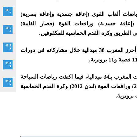
10:1
ياضات ألعاب القوى (إعاقة جسدية وإعاقة بصرية)
7
عاقة جسدية) ورافعات القوة (قصار القامة)
10:1
3
لى الطريق وكرة القدم الخماسية للمكفوفين.
09:5
و منذ انطلاقها سنة 1988 بسيول، أحرز المغرب 38 ميدالية خلال مشاركاته في دورات
9
09:4
9
واحتكرت ألعاب القوى جل ميداليات المغرب بـ34 ميدالية، فيما اكتفت رياضات السباحة
09:4
5
(سيول 1988) والترياثلون (ريو 2016) ورافعات القوة (لندن 2012) وكرة القدم الخماسية