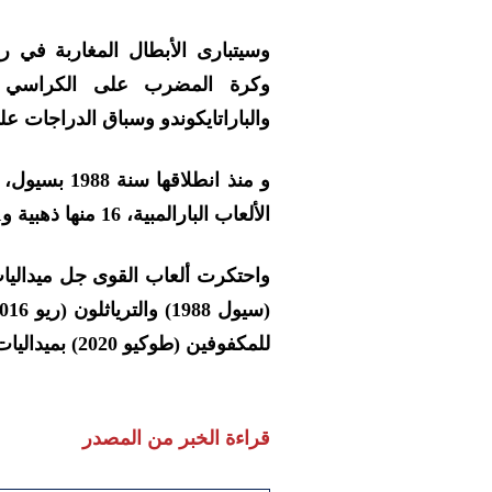
وسيتبارى الأبطال المغاربة في ر
وكرة المضرب على الكراسي (إ
والباراتايكوندو وسباق الدراجات ع
الألعاب البارالمبية، 16 منها ذهبية و11 فضية و11 برونزية.
للمكفوفين (طوكيو 2020) بميداليات برونزية.
قراءة الخبر من المصدر