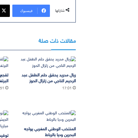
فيسبوك
شاركها
مقالات ذات صلة
ريال مدريد يحقق حلم الطفل عبد
لقجع 
الرحيم الناجي من زلزال الحوز
البرتغ
:51
17:01
المنتخب الوطني المغربي يواجه
البحرين وديا بالرباط
توقيف