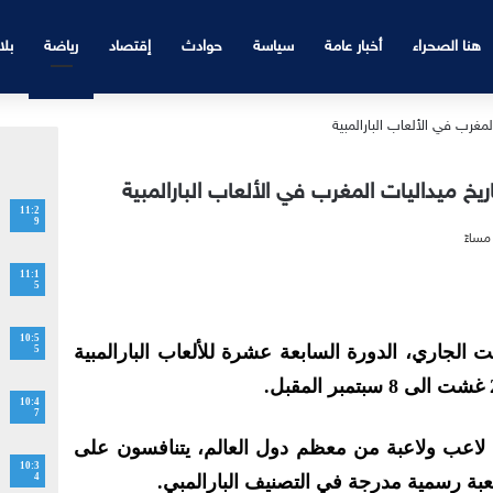
هنا الصحراء
أخبار عامة
سياسة
حوادث
إقتصاد
رياضة
بلا
11:2
9
11:1
5
10:5
لأربعاء الـ28 من غشت الجاري، الدورة السابعة عشرة للألعاب البارالمبية
5
10:4
7
وتعرف هذه الدورة مشاركة 4400 لاعب ولاعبة من معظم دول العالم، يتنافسون على
10:3
4