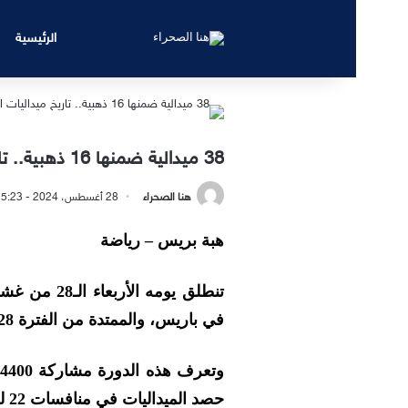
الرئيسية
38 ميدالية ضمنها 16 ذهبية.. تاريخ ميداليات المغرب في الألعاب البارالمبية
هنا الصحراء
28 أغسطس، 2024 - 5:23 مساءً
هبة بريس – رياضة
تنطلق يومه ا
في باريس، والممتدة من الفترة 28 غشت الى 8 سبتمبر المقبل.
حصد الميداليات في منافسات 22 لعبة رسمية مدرجة في التصنيف البارالمبي.