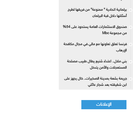
برلمانية اتحادية ” ممنوعة” من فريقها لطرح
أسئلتها داخل قبة البرلمان
صندوق الاستثمارات العامة يستحوذ على 54%
من مجموعة Mbc
فرنسا تعلق تعاونها مع مالي في مجال مكافحة
الإرهاب
بني ملال.. اعتداء شنيع يطال طبيب مصلحة
المستعجلات والأمن يتدخل
جريمة بشعة بمدينة الصخيرات.. خال يجهز على
ابن شقيقته بعد شجار عائلي
الإعلانات